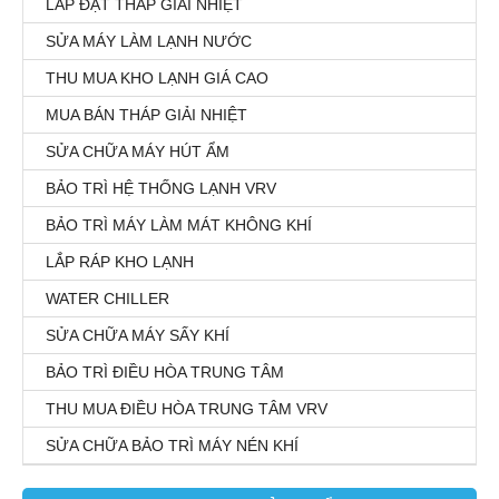
LẮP ĐẶT THÁP GIẢI NHIỆT
SỬA MÁY LÀM LẠNH NƯỚC
THU MUA KHO LẠNH GIÁ CAO
MUA BÁN THÁP GIẢI NHIỆT
SỬA CHỮA MÁY HÚT ẨM
BẢO TRÌ HỆ THỐNG LẠNH VRV
BẢO TRÌ MÁY LÀM MÁT KHÔNG KHÍ
LẮP RÁP KHO LẠNH
WATER CHILLER
SỬA CHỮA MÁY SẤY KHÍ
BẢO TRÌ ĐIỀU HÒA TRUNG TÂM
THU MUA ĐIỀU HÒA TRUNG TÂM VRV
SỬA CHỮA BẢO TRÌ MÁY NÉN KHÍ