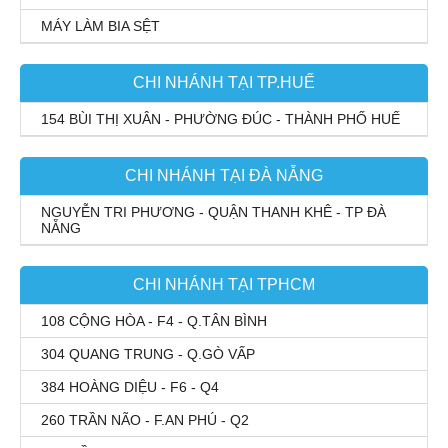
MÁY LÀM BIA SỆT
CHI NHÁNH TẠI TP.HUẾ
154 BÙI THỊ XUÂN - PHƯỜNG ĐÚC - THÀNH PHỐ HUẾ
CHI NHÁNH TẠI ĐÀ NẴNG
NGUYỄN TRI PHƯƠNG - QUẬN THANH KHÊ - TP ĐÀ
NẴNG
CHI NHÁNH TẠI TPHCM
108 CỘNG HÒA - F4 - Q.TÂN BÌNH
304 QUANG TRUNG - Q.GÒ VẤP
384 HOÀNG DIỆU - F6 - Q4
260 TRẦN NÃO - F.AN PHÚ - Q2