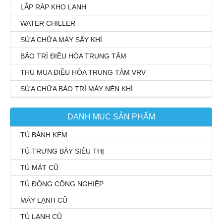
LẮP RÁP KHO LẠNH
WATER CHILLER
SỬA CHỮA MÁY SẤY KHÍ
BẢO TRÌ ĐIỀU HÒA TRUNG TÂM
THU MUA ĐIỀU HÒA TRUNG TÂM VRV
SỬA CHỮA BẢO TRÌ MÁY NÉN KHÍ
DANH MỤC SẢN PHẨM
TỦ BÁNH KEM
TỦ TRƯNG BÀY SIÊU THỊ
TỦ MÁT CŨ
TỦ ĐÔNG CÔNG NGHIỆP
MÁY LẠNH CŨ
TỦ LẠNH CŨ