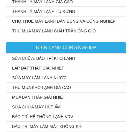
THANH LÝ MÁY LẠNH GIÁ CAO
THANH LÝ MÁY LẠNH TỦ ĐỨNG
CHO THUÊ MÁY LẠNH DÂN DỤNG VÀ CÔNG NGHIỆP
THU MUA MÁY LẠNH GIẤU TRẦN ỐNG GIÓ
ĐIỆN LẠNH CÔNG NGHIỆP
SỬA CHỮA, BẢO TRÌ KHO LẠNH
LẮP ĐẶT THÁP GIẢI NHIỆT
SỬA MÁY LÀM LẠNH NƯỚC
THU MUA KHO LẠNH GIÁ CAO
MUA BÁN THÁP GIẢI NHIỆT
SỬA CHỮA MÁY HÚT ẨM
BẢO TRÌ HỆ THỐNG LẠNH VRV
BẢO TRÌ MÁY LÀM MÁT KHÔNG KHÍ