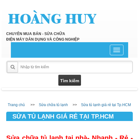
CHUYÊN MUA BÁN - SỬA CHỮA
ĐIỆN MÁY DÂN DỤNG VÀ CÔNG NGHIỆP
Toggle
navigation
Trang chủ
Sửa chữa tủ lạnh
Sửa tủ lạnh giá rẻ tại Tp.HCM
SỬA TỦ LẠNH GIÁ RẺ TẠI TP.HCM
Sửa chữa tủ lạnh tại nhà- Nhanh - Rẻ -