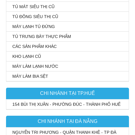
TỦ MÁT SIÊU THỊ CŨ
TỦ ĐÔNG SIÊU THỊ CŨ
MÁY LẠNH TỦ ĐỨNG
TỦ TRƯNG BÀY THỰC PHẨM
CÁC SẢN PHẨM KHÁC
KHO LẠNH CŨ
MÁY LÀM LẠNH NƯỚC
MÁY LÀM BIA SỆT
CHI NHÁNH TẠI TP.HUẾ
154 BÙI THỊ XUÂN - PHƯỜNG ĐÚC - THÀNH PHỐ HUẾ
CHI NHÁNH TẠI ĐÀ NẴNG
NGUYỄN TRI PHƯƠNG - QUẬN THANH KHÊ - TP ĐÀ