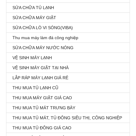
SỬA CHỮA TỦ LẠNH
SỬA CHỮA MÁY GIẶT
SỬA CHỮA LÒ VI SÓNG(VIBA)
Thu mua máy làm đá công nghiệp
SỬA CHỮA MÁY NƯỚC NÓNG
VỆ SINH MÁY LẠNH
VỆ SINH MÁY GIẶT TẠI NHÀ
LẮP RÁP MÁY LẠNH GIÁ RẺ
THU MUA TỦ LẠNH CŨ
THU MUA MÁY GIẶT GIÁ CAO
THU MUA TỦ MÁT TRƯNG BÀY
THU MUA TỦ MÁT, TỦ ĐÔNG SIÊU THỊ, CÔNG NGHIỆP
THU MUA TỦ ĐÔNG GIÁ CAO