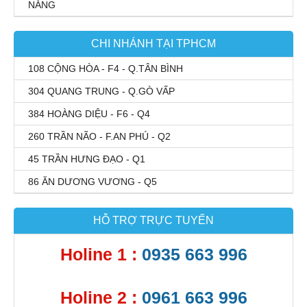
NẴNG
CHI NHÁNH TẠI TPHCM
108 CỘNG HÒA - F4 - Q.TÂN BÌNH
304 QUANG TRUNG - Q.GÒ VẤP
384 HOÀNG DIỆU - F6 - Q4
260 TRẦN NÃO - F.AN PHÚ - Q2
45 TRẦN HƯNG ĐẠO - Q1
86 ĂN DƯƠNG VƯƠNG - Q5
HỖ TRỢ TRỰC TUYẾN
Holine 1 :
0935 663 996
Holine 2 :
0961 663 996