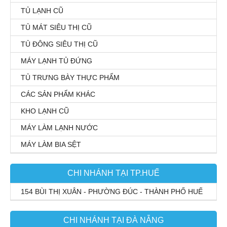
TỦ LẠNH CŨ
TỦ MÁT SIÊU THỊ CŨ
TỦ ĐÔNG SIÊU THỊ CŨ
MÁY LẠNH TỦ ĐỨNG
TỦ TRƯNG BÀY THỰC PHẨM
CÁC SẢN PHẨM KHÁC
KHO LẠNH CŨ
MÁY LÀM LẠNH NƯỚC
MÁY LÀM BIA SỆT
CHI NHÁNH TẠI TP.HUẾ
154 BÙI THỊ XUÂN - PHƯỜNG ĐÚC - THÀNH PHỐ HUẾ
CHI NHÁNH TẠI ĐÀ NẴNG