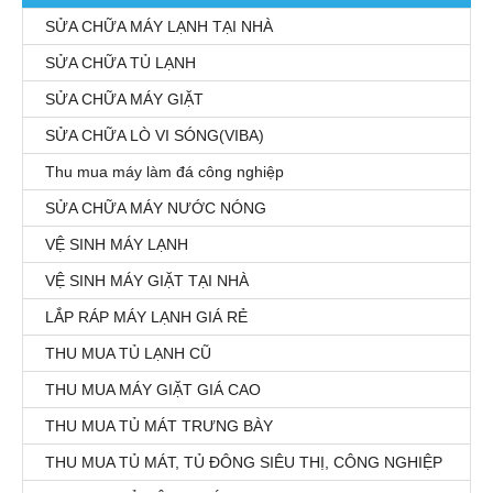
SỬA CHỮA MÁY LẠNH TẠI NHÀ
SỬA CHỮA TỦ LẠNH
SỬA CHỮA MÁY GIẶT
SỬA CHỮA LÒ VI SÓNG(VIBA)
Thu mua máy làm đá công nghiệp
SỬA CHỮA MÁY NƯỚC NÓNG
VỆ SINH MÁY LẠNH
VỆ SINH MÁY GIẶT TẠI NHÀ
LẮP RÁP MÁY LẠNH GIÁ RẺ
THU MUA TỦ LẠNH CŨ
THU MUA MÁY GIẶT GIÁ CAO
THU MUA TỦ MÁT TRƯNG BÀY
THU MUA TỦ MÁT, TỦ ĐÔNG SIÊU THỊ, CÔNG NGHIỆP