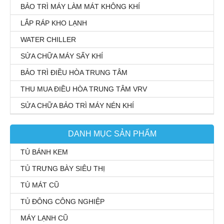
BẢO TRÌ MÁY LÀM MÁT KHÔNG KHÍ
LẮP RÁP KHO LẠNH
WATER CHILLER
SỬA CHỮA MÁY SẤY KHÍ
BẢO TRÌ ĐIỀU HÒA TRUNG TÂM
THU MUA ĐIỀU HÒA TRUNG TÂM VRV
SỬA CHỮA BẢO TRÌ MÁY NÉN KHÍ
DANH MỤC SẢN PHẨM
TỦ BÁNH KEM
TỦ TRƯNG BÀY SIÊU THỊ
TỦ MÁT CŨ
TỦ ĐÔNG CÔNG NGHIỆP
MÁY LẠNH CŨ