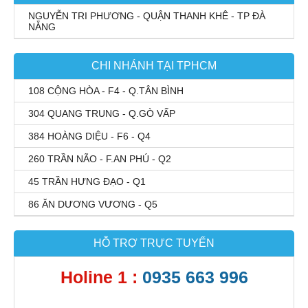
NGUYỄN TRI PHƯƠNG - QUẬN THANH KHÊ - TP ĐÀ
NẴNG
CHI NHÁNH TẠI TPHCM
108 CỘNG HÒA - F4 - Q.TÂN BÌNH
304 QUANG TRUNG - Q.GÒ VẤP
384 HOÀNG DIỆU - F6 - Q4
260 TRẦN NÃO - F.AN PHÚ - Q2
45 TRẦN HƯNG ĐẠO - Q1
86 ĂN DƯƠNG VƯƠNG - Q5
HỖ TRỢ TRỰC TUYẾN
Holine 1 :
0935 663 996