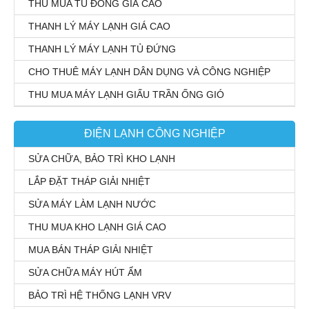
THU MUA TỦ ĐÔNG GIÁ CAO
THANH LÝ MÁY LẠNH GIÁ CAO
THANH LÝ MÁY LẠNH TỦ ĐỨNG
CHO THUÊ MÁY LẠNH DÂN DỤNG VÀ CÔNG NGHIỆP
THU MUA MÁY LẠNH GIẤU TRẦN ỐNG GIÓ
ĐIỆN LẠNH CÔNG NGHIỆP
SỬA CHỮA, BẢO TRÌ KHO LẠNH
LẮP ĐẶT THÁP GIẢI NHIỆT
SỬA MÁY LÀM LẠNH NƯỚC
THU MUA KHO LẠNH GIÁ CAO
MUA BÁN THÁP GIẢI NHIỆT
SỬA CHỮA MÁY HÚT ẨM
BẢO TRÌ HỆ THỐNG LẠNH VRV