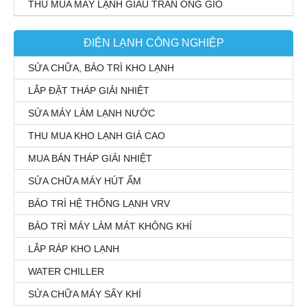
THU MUA MÁY LẠNH GIẤU TRẦN ỐNG GIÓ
ĐIỆN LẠNH CÔNG NGHIỆP
SỬA CHỮA, BẢO TRÌ KHO LẠNH
LẮP ĐẶT THÁP GIẢI NHIỆT
SỬA MÁY LÀM LẠNH NƯỚC
THU MUA KHO LẠNH GIÁ CAO
MUA BÁN THÁP GIẢI NHIỆT
SỬA CHỮA MÁY HÚT ẨM
BẢO TRÌ HỆ THỐNG LẠNH VRV
BẢO TRÌ MÁY LÀM MÁT KHÔNG KHÍ
LẮP RÁP KHO LẠNH
WATER CHILLER
SỬA CHỮA MÁY SẤY KHÍ