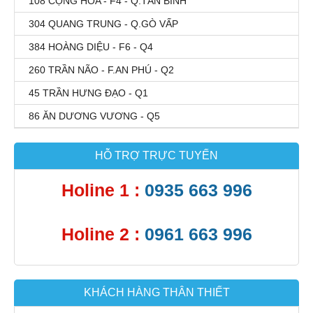
108 CỘNG HÒA - F4 - Q.TÂN BÌNH
304 QUANG TRUNG - Q.GÒ VẤP
384 HOÀNG DIỆU - F6 - Q4
260 TRẦN NÃO - F.AN PHÚ - Q2
45 TRẦN HƯNG ĐẠO - Q1
86 ĂN DƯƠNG VƯƠNG - Q5
HỖ TRỢ TRỰC TUYẾN
Holine 1 :
0935 663 996
Holine 2 :
0961 663 996
KHÁCH HÀNG THÂN THIẾT