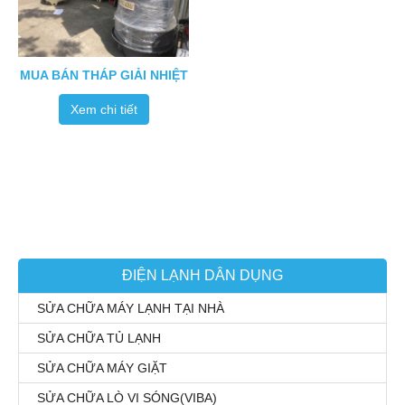
MUA BÁN THÁP GIẢI NHIỆT
Xem chi tiết
ĐIỆN LẠNH DÂN DỤNG
SỬA CHỮA MÁY LẠNH TẠI NHÀ
SỬA CHỮA TỦ LẠNH
SỬA CHỮA MÁY GIẶT
SỬA CHỮA LÒ VI SÓNG(VIBA)