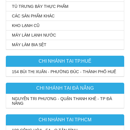
TỦ TRƯNG BÀY THỰC PHẨM
CÁC SẢN PHẨM KHÁC
KHO LẠNH CŨ
MÁY LÀM LẠNH NƯỚC
MÁY LÀM BIA SỆT
CHI NHÁNH TẠI TP.HUẾ
154 BÙI THỊ XUÂN - PHƯỜNG ĐÚC - THÀNH PHỐ HUẾ
CHI NHÁNH TẠI ĐÀ NẴNG
NGUYỄN TRI PHƯƠNG - QUẬN THANH KHÊ - TP ĐÀ
NẴNG
CHI NHÁNH TẠI TPHCM