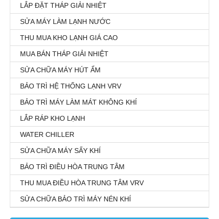
LẮP ĐẶT THÁP GIẢI NHIỆT
SỬA MÁY LÀM LẠNH NƯỚC
THU MUA KHO LẠNH GIÁ CAO
MUA BÁN THÁP GIẢI NHIỆT
SỬA CHỮA MÁY HÚT ẨM
BẢO TRÌ HỆ THỐNG LẠNH VRV
BẢO TRÌ MÁY LÀM MÁT KHÔNG KHÍ
LẮP RÁP KHO LẠNH
WATER CHILLER
SỬA CHỮA MÁY SẤY KHÍ
BẢO TRÌ ĐIỀU HÒA TRUNG TÂM
THU MUA ĐIỀU HÒA TRUNG TÂM VRV
SỬA CHỮA BẢO TRÌ MÁY NÉN KHÍ