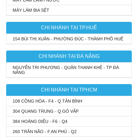
MÁY LÀM LẠNH NƯỚC
MÁY LÀM BIA SỆT
CHI NHÁNH TẠI TP.HUẾ
154 BÙI THỊ XUÂN - PHƯỜNG ĐÚC - THÀNH PHỐ HUẾ
CHI NHÁNH TẠI ĐÀ NẴNG
NGUYỄN TRI PHƯƠNG - QUẬN THANH KHÊ - TP ĐÀ
NẴNG
CHI NHÁNH TẠI TPHCM
108 CỘNG HÒA - F4 - Q.TÂN BÌNH
304 QUANG TRUNG - Q.GÒ VẤP
384 HOÀNG DIỆU - F6 - Q4
260 TRẦN NÃO - F.AN PHÚ - Q2