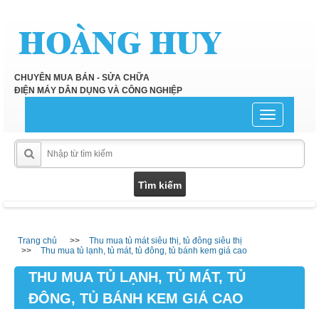
CHUYÊN MUA BÁN - SỬA CHỮA
ĐIỆN MÁY DÂN DỤNG VÀ CÔNG NGHIỆP
Toggle
navigation
Trang chủ
Thu mua tủ mát siêu thị, tủ đông siêu thị
Thu mua tủ lạnh, tủ mát, tủ đông, tủ bánh kem giá cao
THU MUA TỦ LẠNH, TỦ MÁT, TỦ
ĐÔNG, TỦ BÁNH KEM GIÁ CAO