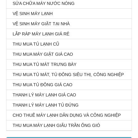
SỬA CHỮA MÁY NƯỚC NÓNG
VỆ SINH MÁY LẠNH
VỆ SINH MÁY GIẶT TẠI NHÀ
LẮP RÁP MÁY LẠNH GIÁ RẺ
THU MUA TỦ LẠNH CŨ
THU MUA MÁY GIẶT GIÁ CAO
THU MUA TỦ MÁT TRƯNG BÀY
THU MUA TỦ MÁT, TỦ ĐÔNG SIÊU THỊ, CÔNG NGHIỆP
THU MUA TỦ ĐÔNG GIÁ CAO
THANH LÝ MÁY LẠNH GIÁ CAO
THANH LÝ MÁY LẠNH TỦ ĐỨNG
CHO THUÊ MÁY LẠNH DÂN DỤNG VÀ CÔNG NGHIỆP
THU MUA MÁY LẠNH GIẤU TRẦN ỐNG GIÓ