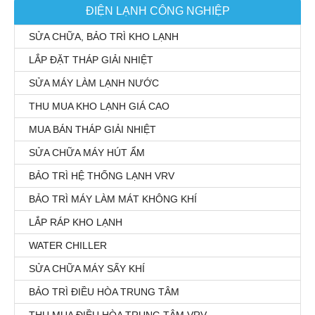
ĐIỆN LẠNH CÔNG NGHIỆP
SỬA CHỮA, BẢO TRÌ KHO LẠNH
LẮP ĐẶT THÁP GIẢI NHIỆT
SỬA MÁY LÀM LẠNH NƯỚC
THU MUA KHO LẠNH GIÁ CAO
MUA BÁN THÁP GIẢI NHIỆT
SỬA CHỮA MÁY HÚT ẨM
BẢO TRÌ HỆ THỐNG LẠNH VRV
BẢO TRÌ MÁY LÀM MÁT KHÔNG KHÍ
LẮP RÁP KHO LẠNH
WATER CHILLER
SỬA CHỮA MÁY SẤY KHÍ
BẢO TRÌ ĐIỀU HÒA TRUNG TÂM