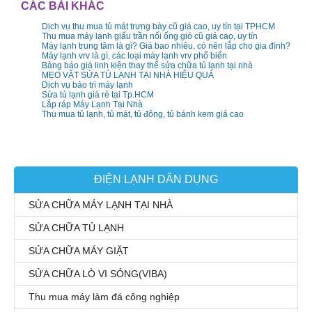
CÁC BÀI KHÁC
Dịch vụ thu mua tủ mát trưng bày cũ giá cao, uy tín tại TPHCM
Thu mua máy lạnh giấu trần nối ống gió cũ giá cao, uy tín
Máy lạnh trung tâm là gì? Giá bao nhiêu, có nên lắp cho gia đình?
Máy lạnh vrv là gì, các loại máy lạnh vrv phổ biến
Bảng báo giá linh kiện thay thế sửa chữa tủ lạnh tại nhà
MẸO VẶT SỬA TỦ LẠNH TẠI NHÀ HIỆU QUẢ
Dịch vụ bảo trì máy lạnh
Sửa tủ lạnh giá rẻ tại Tp.HCM
Lắp ráp Máy Lạnh Tại Nhà
Thu mua tủ lạnh, tủ mát, tủ đông, tủ bánh kem giá cao
ĐIỆN LẠNH DÂN DỤNG
SỬA CHỮA MÁY LẠNH TẠI NHÀ
SỬA CHỮA TỦ LẠNH
SỬA CHỮA MÁY GIẶT
SỬA CHỮA LÒ VI SÓNG(VIBA)
Thu mua máy làm đá công nghiệp