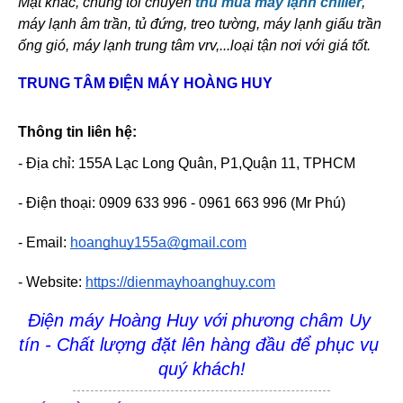
Mặt khác, chúng tôi chuyên 
thu mua máy lạnh chiller
, 
máy lạnh âm trần, tủ đứng, treo tường, máy lạnh giấu trần 
ống gió, máy lạnh trung tâm vrv,...loại tận nơi với giá tốt.
TRUNG TÂM ĐIỆN MÁY HOÀNG HUY 
Thông tin liên hệ:
- Địa chỉ: 155A Lạc Long Quân, P1,Quận 11, TPHCM
- Điện thoại: 0909 633 996 - 0961 663 996 (Mr Phú)
- Email: 
hoanghuy155a@gmail.com
- Website: 
https://dienmayhoanghuy.com
Điện máy Hoàng Huy với phương châm Uy 
tín - Chất lượng đặt lên hàng đầu để phục vụ 
quý khách!