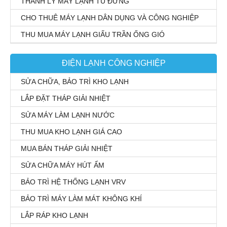
THANH LÝ MÁY LẠNH TỦ ĐỨNG
CHO THUÊ MÁY LẠNH DÂN DỤNG VÀ CÔNG NGHIỆP
THU MUA MÁY LẠNH GIẤU TRẦN ỐNG GIÓ
ĐIỆN LẠNH CÔNG NGHIỆP
SỬA CHỮA, BẢO TRÌ KHO LẠNH
LẮP ĐẶT THÁP GIẢI NHIỆT
SỬA MÁY LÀM LẠNH NƯỚC
THU MUA KHO LẠNH GIÁ CAO
MUA BÁN THÁP GIẢI NHIỆT
SỬA CHỮA MÁY HÚT ẨM
BẢO TRÌ HỆ THỐNG LẠNH VRV
BẢO TRÌ MÁY LÀM MÁT KHÔNG KHÍ
LẮP RÁP KHO LẠNH