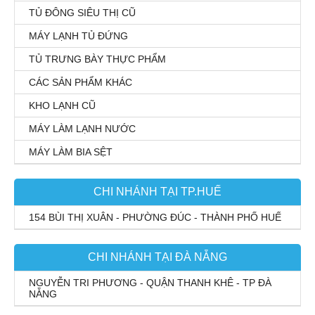
TỦ ĐÔNG SIÊU THỊ CŨ
MÁY LẠNH TỦ ĐỨNG
TỦ TRƯNG BÀY THỰC PHẨM
CÁC SẢN PHẨM KHÁC
KHO LẠNH CŨ
MÁY LÀM LẠNH NƯỚC
MÁY LÀM BIA SỆT
CHI NHÁNH TẠI TP.HUẾ
154 BÙI THỊ XUÂN - PHƯỜNG ĐÚC - THÀNH PHỐ HUẾ
CHI NHÁNH TẠI ĐÀ NẴNG
NGUYỄN TRI PHƯƠNG - QUẬN THANH KHÊ - TP ĐÀ
NẴNG