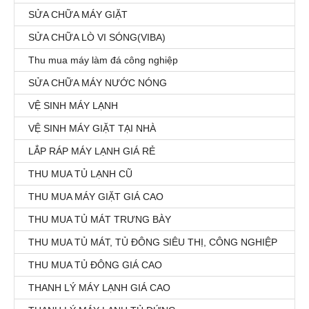
SỬA CHỮA MÁY GIẶT
SỬA CHỮA LÒ VI SÓNG(VIBA)
Thu mua máy làm đá công nghiệp
SỬA CHỮA MÁY NƯỚC NÓNG
VỆ SINH MÁY LẠNH
VỆ SINH MÁY GIẶT TẠI NHÀ
LẮP RÁP MÁY LẠNH GIÁ RẺ
THU MUA TỦ LẠNH CŨ
THU MUA MÁY GIẶT GIÁ CAO
THU MUA TỦ MÁT TRƯNG BÀY
THU MUA TỦ MÁT, TỦ ĐÔNG SIÊU THỊ, CÔNG NGHIỆP
THU MUA TỦ ĐÔNG GIÁ CAO
THANH LÝ MÁY LẠNH GIÁ CAO