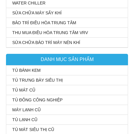
WATER CHILLER
SỬA CHỮA MÁY SẤY KHÍ
BẢO TRÌ ĐIỀU HÒA TRUNG TÂM
THU MUA ĐIỀU HÒA TRUNG TÂM VRV
SỬA CHỮA BẢO TRÌ MÁY NÉN KHÍ
DANH MỤC SẢN PHẨM
TỦ BÁNH KEM
TỦ TRƯNG BÀY SIÊU THỊ
TỦ MÁT CŨ
TỦ ĐÔNG CÔNG NGHIỆP
MÁY LẠNH CŨ
TỦ LẠNH CŨ
TỦ MÁT SIÊU THỊ CŨ