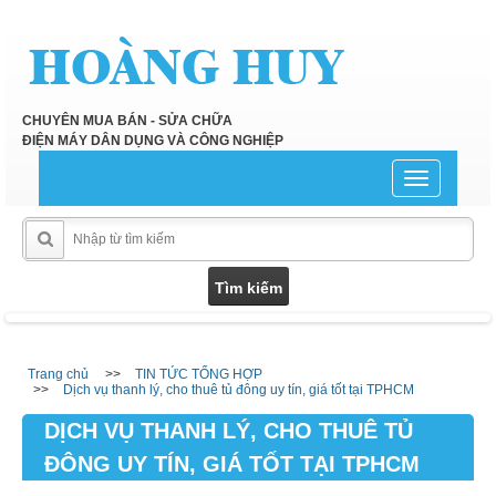
CHUYÊN MUA BÁN - SỬA CHỮA
ĐIỆN MÁY DÂN DỤNG VÀ CÔNG NGHIỆP
Toggle
navigation
Trang chủ
TIN TỨC TỔNG HỢP
Dịch vụ thanh lý, cho thuê tủ đông uy tín, giá tốt tại TPHCM
DỊCH VỤ THANH LÝ, CHO THUÊ TỦ
ĐÔNG UY TÍN, GIÁ TỐT TẠI TPHCM