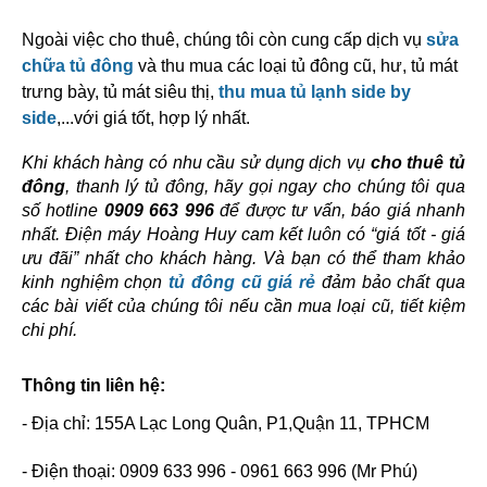
Ngoài việc cho thuê, chúng tôi còn cung cấp dịch vụ 
sửa 
chữa tủ đông
 và thu mua các loại tủ đông cũ, hư, tủ mát 
trưng bày, tủ mát siêu thị, 
thu mua tủ lạnh side by 
side
,...với giá tốt, hợp lý nhất.
Khi khách hàng có nhu cầu sử dụng dịch vụ 
cho thuê tủ 
đông
, thanh lý tủ đông, hãy gọi ngay cho chúng tôi qua 
số hotline 
0909 663 996
 để được tư vấn, báo giá nhanh 
nhất. Điện máy Hoàng Huy cam kết luôn có “giá tốt - giá 
ưu đãi” nhất cho khách hàng. Và bạn có thể tham khảo 
kinh nghiệm chọn 
tủ đông cũ giá rẻ
 đảm bảo chất qua 
các bài viết của chúng tôi nếu cần mua loại cũ, tiết kiệm 
chi phí. 
Thông tin liên hệ:
- Địa chỉ: 155A Lạc Long Quân, P1,Quận 11, TPHCM
- Điện thoại: 0909 633 996 - 0961 663 996 (Mr Phú)