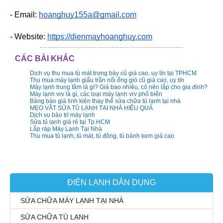
- Email: 
hoanghuy155a@gmail.com
- Website: 
https://dienmayhoanghuy.com
CÁC BÀI KHÁC
Dịch vụ thu mua tủ mát trưng bày cũ giá cao, uy tín tại TPHCM
Thu mua máy lạnh giấu trần nối ống gió cũ giá cao, uy tín
Máy lạnh trung tâm là gì? Giá bao nhiêu, có nên lắp cho gia đình?
Máy lạnh vrv là gì, các loại máy lạnh vrv phổ biến
Bảng báo giá linh kiện thay thế sửa chữa tủ lạnh tại nhà
MẸO VẶT SỬA TỦ LẠNH TẠI NHÀ HIỆU QUẢ
Dịch vụ bảo trì máy lạnh
Sửa tủ lạnh giá rẻ tại Tp.HCM
Lắp ráp Máy Lạnh Tại Nhà
Thu mua tủ lạnh, tủ mát, tủ đông, tủ bánh kem giá cao
ĐIỆN LẠNH DÂN DỤNG
SỬA CHỮA MÁY LẠNH TẠI NHÀ
SỬA CHỮA TỦ LẠNH