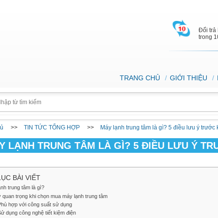
Đổi trả
trong 
TRANG CHỦ
GIỚI THIỆU
hủ
TIN TỨC TỔNG HỢP
Máy lạnh trung tâm là gì? 5 điều lưu ý trướ
Y LẠNH TRUNG TÂM LÀ GÌ? 5 ĐIỀU LƯU Ý T
ỤC BÀI VIẾT
nh trung tâm là gì?
ý quan trọng khi chọn mua máy lạnh trung tâm
Phù hợp với công suất sử dụng
ử dụng công nghệ tiết kiệm điện