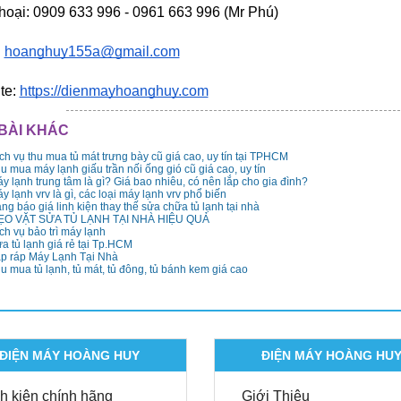
thoại: 0909 633 996 - 0961 663 996 (Mr Phú)
 
hoanghuy155a@gmail.com
te: 
https://dienmayhoanghuy.com
BÀI KHÁC
ch vụ thu mua tủ mát trưng bày cũ giá cao, uy tín tại TPHCM
u mua máy lạnh giấu trần nối ống gió cũ giá cao, uy tín
y lạnh trung tâm là gì? Giá bao nhiêu, có nên lắp cho gia đình?
y lạnh vrv là gì, các loại máy lạnh vrv phổ biến
ng báo giá linh kiện thay thế sửa chữa tủ lạnh tại nhà
ẸO VẶT SỬA TỦ LẠNH TẠI NHÀ HIỆU QUẢ
ch vụ bảo trì máy lạnh
a tủ lạnh giá rẻ tại Tp.HCM
p ráp Máy Lạnh Tại Nhà
u mua tủ lạnh, tủ mát, tủ đông, tủ bánh kem giá cao
ĐIỆN MÁY HOÀNG HUY
ĐIỆN MÁY HOÀNG HU
h kiện chính hãng
Giới Thiệu