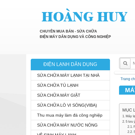
CHUYÊN MUA BÁN - SỬA CHỮA
ĐIỆN MÁY DÂN DỤNG VÀ CÔNG NGHIỆP
ĐIỆN LẠNH DÂN DỤNG
SỬA CHỮA MÁY LẠNH TẠI NHÀ
Trang c
SỬA CHỮA TỦ LẠNH
MÁ
SỬA CHỮA MÁY GIẶT
SỬA CHỮA LÒ VI SÓNG(VIBA)
MỤC L
Thu mua máy làm đá công nghiệp
Máy lạ
5 lưu 
SỬA CHỮA MÁY NƯỚC NÓNG
S