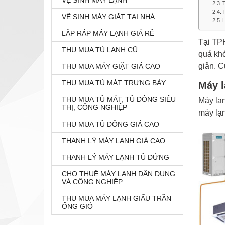
VỆ SINH MÁY LẠNH
VỆ SINH MÁY GIẶT TẠI NHÀ
L
LẮP RÁP MÁY LẠNH GIÁ RẺ
Tại TPH
THU MUA TỦ LẠNH CŨ
quá kh
giản. C
THU MUA MÁY GIẶT GIÁ CAO
THU MUA TỦ MÁT TRƯNG BÀY
Máy l
THU MUA TỦ MÁT, TỦ ĐÔNG SIÊU
Máy lạn
THỊ, CÔNG NGHIỆP
máy lạn
THU MUA TỦ ĐÔNG GIÁ CAO
THANH LÝ MÁY LẠNH GIÁ CAO
THANH LÝ MÁY LẠNH TỦ ĐỨNG
CHO THUÊ MÁY LẠNH DÂN DỤNG
VÀ CÔNG NGHIỆP
THU MUA MÁY LẠNH GIẤU TRẦN
ỐNG GIÓ