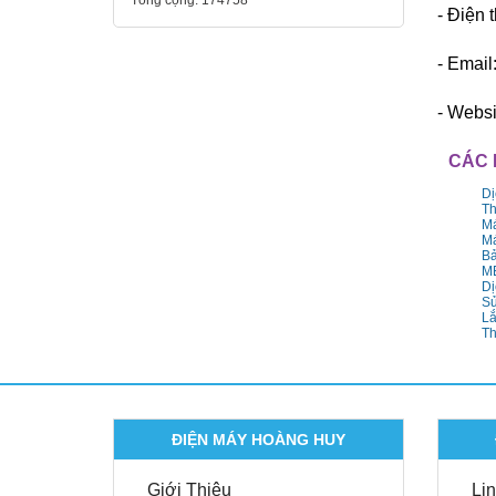
Tổng cộng:
174758
- Điện 
- Email:
- Websi
CÁC 
Dị
Th
Má
Má
Bả
M
Dị
Sử
Lắ
Th
ĐIỆN MÁY HOÀNG HUY
Giới Thiệu
Lin