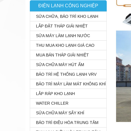
ĐIỆN LẠNH CÔNG NGHIỆP
SỬA CHỮA, BẢO TRÌ KHO LẠNH
LẮP ĐẶT THÁP GIẢI NHIỆT
SỬA MÁY LÀM LẠNH NƯỚC
THU MUA KHO LẠNH GIÁ CAO
MUA BÁN THÁP GIẢI NHIỆT
SỬA CHỮA MÁY HÚT ẨM
BẢO TRÌ HỆ THỐNG LẠNH VRV
BẢO TRÌ MÁY LÀM MÁT KHÔNG KHÍ
LẮP RÁP KHO LẠNH
WATER CHILLER
SỬA CHỮA MÁY SẤY KHÍ
BẢO TRÌ ĐIỀU HÒA TRUNG TÂM