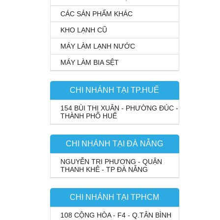
CÁC SẢN PHẨM KHÁC
KHO LẠNH CŨ
MÁY LÀM LẠNH NƯỚC
MÁY LÀM BIA SỆT
CHI NHÁNH TẠI TP.HUẾ
154 BÙI THỊ XUÂN - PHƯỜNG ĐÚC -
THÀNH PHỐ HUẾ
CHI NHÁNH TẠI ĐÀ NẴNG
NGUYỄN TRI PHƯƠNG - QUẬN
THANH KHÊ - TP ĐÀ NẴNG
CHI NHÁNH TẠI TPHCM
108 CỘNG HÒA - F4 - Q.TÂN BÌNH