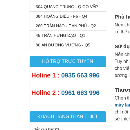
304 QUANG TRUNG - Q.GÒ VẤP
384 HOÀNG DIỆU - F6 - Q4
Phù h
Nên ch
260 TRẦN NÃO - F.AN PHÚ - Q2
có thể 
45 TRẦN HƯNG ĐẠO - Q1
86 ĂN DƯƠNG VƯƠNG - Q5
Sử dụ
Nên chọ
HỖ TRỢ TRỰC TUYẾN
Tuy nhi
cho việ
Holine 1 :
0935 663 996
tương l
Thươn
Holine 2 :
0961 663 996
Chọn th
máy lạ
chỉ nổi
KHÁCH HÀNG THÂN THIẾT
sở thíc
Tên của bạn (*)