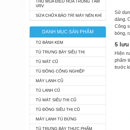
THU MUA ĐIỀU HÒA TRUNG TÂM
VRV
Sử dụng
SỬA CHỮA BẢO TRÌ MÁY NÉN KHÍ
dàng. C
Công s
DANH MỤC SẢN PHẨM
bóng, r
TỦ BÁNH KEM
5 lưu
TỦ TRƯNG BÀY SIÊU THỊ
Hiện n
phẩm tố
TỦ MÁT CŨ
trước k
TỦ ĐÔNG CÔNG NGHIỆP
MÁY LẠNH CŨ
TỦ LẠNH CŨ
TỦ MÁT SIÊU THỊ CŨ
TỦ ĐÔNG SIÊU THỊ CŨ
MÁY LẠNH TỦ ĐỨNG
TỦ TRƯNG BÀY THỰC PHẨM