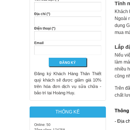
Tính 
Khách h
Địa chỉ (*)
Ngoài r
dụng Ga
Điện thoại (*)
mua má
Email
Lắp đ
Nếu việ
làm mát
nhiều h
Đăng ký Khách Hàng Thân Thiết
cũng nh
quý khách sẽ được giảm giá 10%
trên hóa đơn dịch vụ sửa chữa -
Trên đâ
bảo trì tại Hoàng Huy.
chất lư
Thông t
THỐNG KÊ
- Địa 
Online:
50