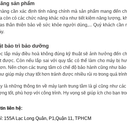
năng sản phẩm
àng cần xác định tính năng chính mà sản phẩm mang đến cho 
a còn có các chức năng khác nữa như tiết kiệm năng lượng, k
s thân thiện bảo vệ sức khỏe người dùng,... Quý khách cần 
y.
ặt bảo trì bảo dưỡng
c lắp máy điều hoà không đúng kỹ thuật sẽ ảnh hưởng đến ch
 được. Còn nếu lắp sai với quy tắc có thể làm cho máy bị hư
ơn. Nên chọn các trung tâm có chế độ bảo hành cũng như bảo
ư giúp máy chạy tốt hơn tránh được nhiều rủi ro trong quá trìn
y là những thông tin về máy lạnh trung tâm là gì cũng như các
ợng tốt, phù hợp với công trình. Hy vọng sẽ giúp ích cho bạn tr
in liên hệ:
chỉ: 155A Lạc Long Quân, P1,Quận 11, TPHCM