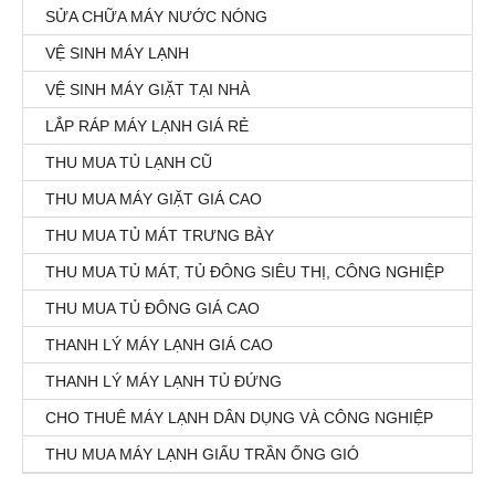
SỬA CHỮA MÁY NƯỚC NÓNG
VỆ SINH MÁY LẠNH
VỆ SINH MÁY GIẶT TẠI NHÀ
LẮP RÁP MÁY LẠNH GIÁ RẺ
THU MUA TỦ LẠNH CŨ
THU MUA MÁY GIẶT GIÁ CAO
THU MUA TỦ MÁT TRƯNG BÀY
THU MUA TỦ MÁT, TỦ ĐÔNG SIÊU THỊ, CÔNG NGHIỆP
THU MUA TỦ ĐÔNG GIÁ CAO
THANH LÝ MÁY LẠNH GIÁ CAO
THANH LÝ MÁY LẠNH TỦ ĐỨNG
CHO THUÊ MÁY LẠNH DÂN DỤNG VÀ CÔNG NGHIỆP
THU MUA MÁY LẠNH GIẤU TRẦN ỐNG GIÓ