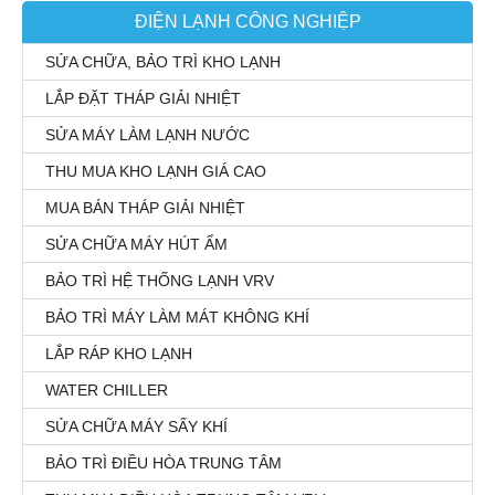
ĐIỆN LẠNH CÔNG NGHIỆP
SỬA CHỮA, BẢO TRÌ KHO LẠNH
LẮP ĐẶT THÁP GIẢI NHIỆT
SỬA MÁY LÀM LẠNH NƯỚC
THU MUA KHO LẠNH GIÁ CAO
MUA BÁN THÁP GIẢI NHIỆT
SỬA CHỮA MÁY HÚT ẨM
BẢO TRÌ HỆ THỐNG LẠNH VRV
BẢO TRÌ MÁY LÀM MÁT KHÔNG KHÍ
LẮP RÁP KHO LẠNH
WATER CHILLER
SỬA CHỮA MÁY SẤY KHÍ
BẢO TRÌ ĐIỀU HÒA TRUNG TÂM