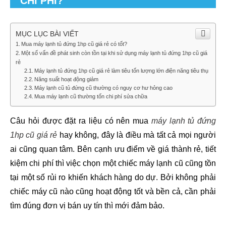
CHI PHÍ?
MỤC LỤC BÀI VIẾT
Mua máy lạnh tủ đứng 1hp cũ giá rẻ có tốt?
Một số vấn đề phát sinh còn tồn tại khi sử dụng máy lạnh tủ đứng 1hp cũ giá
rẻ
Máy lạnh tủ đứng 1hp cũ giá rẻ làm tiêu tốn lượng lớn điện năng tiêu thụ
Năng suất hoạt động giảm
Máy lạnh cũ tủ đứng cũ thường có nguy cơ hư hỏng cao
Mua máy lạnh cũ thường tốn chi phí sửa chữa
Câu hỏi được đặt ra liệu có nên mua
máy lạnh tủ đứng
1hp cũ giá rẻ
 hay không, đây là điều mà tất cả mọi người 
ai cũng quan tâm. Bên cạnh ưu điểm về giá thành rẻ, tiết 
kiệm chi phí thì việc chọn một chiếc máy lạnh cũ cũng tồn 
tại một số rủi ro khiến khách hàng do dự. Bởi không phải 
chiếc máy cũ nào cũng hoạt động tốt và bền cả, cần phải 
tìm đúng đơn vị bán uy tín thì mới đảm bảo.