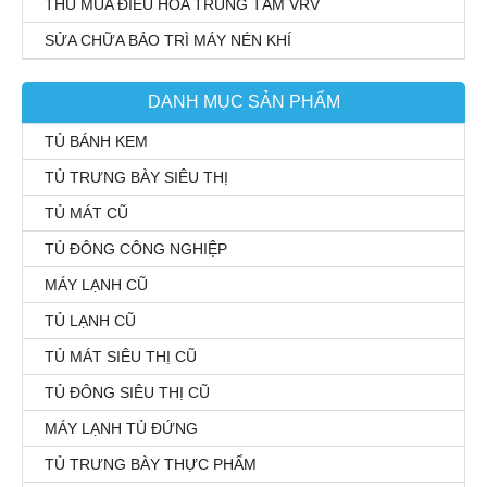
THU MUA ĐIỀU HÒA TRUNG TÂM VRV
SỬA CHỮA BẢO TRÌ MÁY NÉN KHÍ
DANH MỤC SẢN PHẨM
TỦ BÁNH KEM
TỦ TRƯNG BÀY SIÊU THỊ
TỦ MÁT CŨ
TỦ ĐÔNG CÔNG NGHIỆP
MÁY LẠNH CŨ
TỦ LẠNH CŨ
TỦ MÁT SIÊU THỊ CŨ
TỦ ĐÔNG SIÊU THỊ CŨ
MÁY LẠNH TỦ ĐỨNG
TỦ TRƯNG BÀY THỰC PHẨM