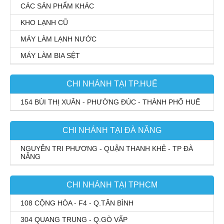
CÁC SẢN PHẨM KHÁC
KHO LẠNH CŨ
MÁY LÀM LẠNH NƯỚC
MÁY LÀM BIA SỆT
CHI NHÁNH TẠI TP.HUẾ
154 BÙI THỊ XUÂN - PHƯỜNG ĐÚC - THÀNH PHỐ HUẾ
CHI NHÁNH TẠI ĐÀ NẴNG
NGUYỄN TRI PHƯƠNG - QUẬN THANH KHÊ - TP ĐÀ
NẴNG
CHI NHÁNH TẠI TPHCM
108 CỘNG HÒA - F4 - Q.TÂN BÌNH
304 QUANG TRUNG - Q.GÒ VẤP