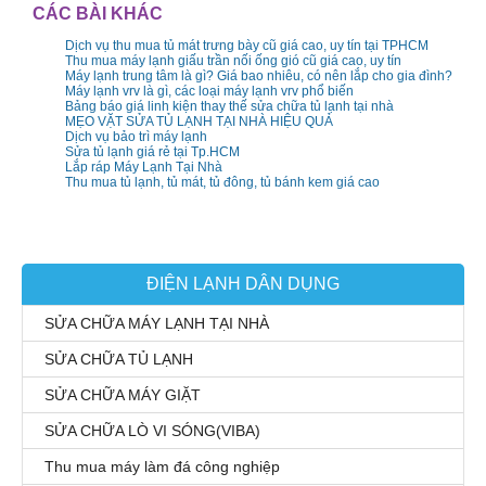
CÁC BÀI KHÁC
Dịch vụ thu mua tủ mát trưng bày cũ giá cao, uy tín tại TPHCM
Thu mua máy lạnh giấu trần nối ống gió cũ giá cao, uy tín
Máy lạnh trung tâm là gì? Giá bao nhiêu, có nên lắp cho gia đình?
Máy lạnh vrv là gì, các loại máy lạnh vrv phổ biến
Bảng báo giá linh kiện thay thế sửa chữa tủ lạnh tại nhà
MẸO VẶT SỬA TỦ LẠNH TẠI NHÀ HIỆU QUẢ
Dịch vụ bảo trì máy lạnh
Sửa tủ lạnh giá rẻ tại Tp.HCM
Lắp ráp Máy Lạnh Tại Nhà
Thu mua tủ lạnh, tủ mát, tủ đông, tủ bánh kem giá cao
ĐIỆN LẠNH DÂN DỤNG
SỬA CHỮA MÁY LẠNH TẠI NHÀ
SỬA CHỮA TỦ LẠNH
SỬA CHỮA MÁY GIẶT
SỬA CHỮA LÒ VI SÓNG(VIBA)
Thu mua máy làm đá công nghiệp