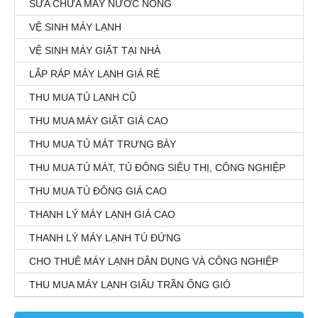
SỬA CHỮA MÁY NƯỚC NÓNG
VỆ SINH MÁY LẠNH
VỆ SINH MÁY GIẶT TẠI NHÀ
LẮP RÁP MÁY LẠNH GIÁ RẺ
THU MUA TỦ LẠNH CŨ
THU MUA MÁY GIẶT GIÁ CAO
THU MUA TỦ MÁT TRƯNG BÀY
THU MUA TỦ MÁT, TỦ ĐÔNG SIÊU THỊ, CÔNG NGHIỆP
THU MUA TỦ ĐÔNG GIÁ CAO
THANH LÝ MÁY LẠNH GIÁ CAO
THANH LÝ MÁY LẠNH TỦ ĐỨNG
CHO THUÊ MÁY LẠNH DÂN DỤNG VÀ CÔNG NGHIỆP
THU MUA MÁY LẠNH GIẤU TRẦN ỐNG GIÓ