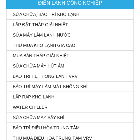
ĐIỆN LẠNH CÔNG NGHIỆP
SỬA CHỮA, BẢO TRÌ KHO LẠNH
LẮP ĐẶT THÁP GIẢI NHIỆT
SỬA MÁY LÀM LẠNH NƯỚC
THU MUA KHO LẠNH GIÁ CAO
MUA BÁN THÁP GIẢI NHIỆT
SỬA CHỮA MÁY HÚT ẨM
BẢO TRÌ HỆ THỐNG LẠNH VRV
BẢO TRÌ MÁY LÀM MÁT KHÔNG KHÍ
LẮP RÁP KHO LẠNH
WATER CHILLER
SỬA CHỮA MÁY SẤY KHÍ
BẢO TRÌ ĐIỀU HÒA TRUNG TÂM
THU MUA ĐIỀU HÒA TRUNG TÂM VRV