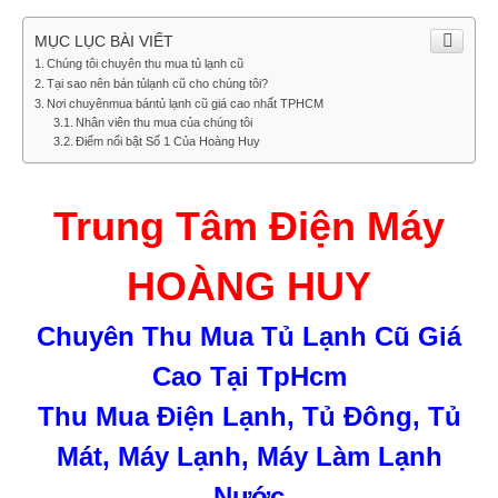
MỤC LỤC BÀI VIẾT
Chúng tôi chuyên thu mua tủ lạnh cũ
Tại sao nên bán tủlạnh cũ cho chúng tôi?
Nơi chuyênmua bántủ lạnh cũ giá cao nhất TPHCM
Nhân viên thu mua của chúng tôi
Điểm nổi bật Số 1 Của Hoàng Huy
Trung Tâm Điện Máy
HOÀNG HUY
Chuyên Thu Mua Tủ Lạnh Cũ Giá
Cao Tại TpHcm
Thu Mua Điện Lạnh, Tủ Đông, Tủ
Mát, Máy Lạnh, Máy Làm Lạnh
Nước