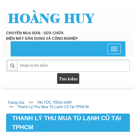
CHUYÊN MUA BÁN - SỬA CHỮA
ĐIỆN MÁY DÂN DỤNG VÀ CÔNG NGHIỆP
Toggle
navigation
Trang chủ
TIN TỨC TỔNG HỢP
Thanh Lý Thu Mua Tủ Lạnh Cũ Tại TPHCM
THANH LÝ THU MUA TỦ LẠNH CŨ TẠI
TPHCM