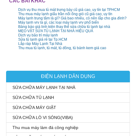
CÁC BÀI KHÁC
Dịch vụ thu mua tủ mát trưng bày cũ giá cao, uy tín tại TPHCM
Thu mua máy lạnh giấu trần nối ống gió cũ giá cao, uy tín
Máy lạnh trung tâm là gì? Giá bao nhiêu, có nên lắp cho gia đình?
Máy lạnh vrv là gì, các loại máy lạnh vrv phổ biến
Bảng báo giá linh kiện thay thế sửa chữa tủ lạnh tại nhà
MẸO VẶT SỬA TỦ LẠNH TẠI NHÀ HIỆU QUẢ
Dịch vụ bảo trì máy lạnh
Sửa tủ lạnh giá rẻ tại Tp.HCM
Lắp ráp Máy Lạnh Tại Nhà
Thu mua tủ lạnh, tủ mát, tủ đông, tủ bánh kem giá cao
ĐIỆN LẠNH DÂN DỤNG
SỬA CHỮA MÁY LẠNH TẠI NHÀ
SỬA CHỮA TỦ LẠNH
SỬA CHỮA MÁY GIẶT
SỬA CHỮA LÒ VI SÓNG(VIBA)
Thu mua máy làm đá công nghiệp