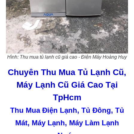
Hình: Thu mua tủ lạnh cũ giá cao - Điện Máy Hoàng Huy
Chuyên Thu Mua Tủ Lạnh Cũ,
Máy Lạnh Cũ Giá Cao Tại
TpHcm
Thu Mua Điện Lạnh, Tủ Đông, Tủ
Mát, Máy Lạnh, Máy Làm Lạnh