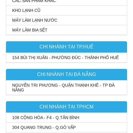
CÁC SẢN PHẨM KHÁC
KHO LẠNH CŨ
MÁY LÀM LẠNH NƯỚC
MÁY LÀM BIA SỆT
CHI NHÁNH TẠI TP.HUẾ
154 BÙI THỊ XUÂN - PHƯỜNG ĐÚC - THÀNH PHỐ HUẾ
CHI NHÁNH TẠI ĐÀ NẴNG
NGUYỄN TRI PHƯƠNG - QUẬN THANH KHÊ - TP ĐÀ
NẴNG
CHI NHÁNH TẠI TPHCM
108 CỘNG HÒA - F4 - Q.TÂN BÌNH
304 QUANG TRUNG - Q.GÒ VẤP