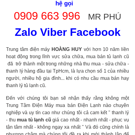
hệ gọi
0909 663 996
MR PHÚ
Zalo Viber Facebook
Trung tâm điện máy
HOÀNG HUY
với hơn 10 năm liền
hoạt động trong lĩnh vực sửa chữa,
mua bán tủ lạnh cũ
đã trở thành một trong những nhà thu mua - sửa chữa -
thanh lý hàng đầu tại TpHcm, là lựa chọn số 1 của nhiều
người, nhiều hộ gia đình... khi có nhu cầu mua bán hay
thanh lý tủ lạnh cũ.
Đến với chúng tôi bạn sẽ nhận thấy rằng không một
Trung Tâm Điện Máy mua bán Điện Lạnh nào chuyên
nghiệp và uy tín cao như chúng tôi cả cam kết " thanh lý
- thu
mua tủ lạnh cũ
giá cao nhất - nhanh nhất - phục vụ
tận tâm nhất - không ngạy xa nhất " Và đó cũng chính là
phương châm mà chúng tôi đề ra khi mới thành lập để