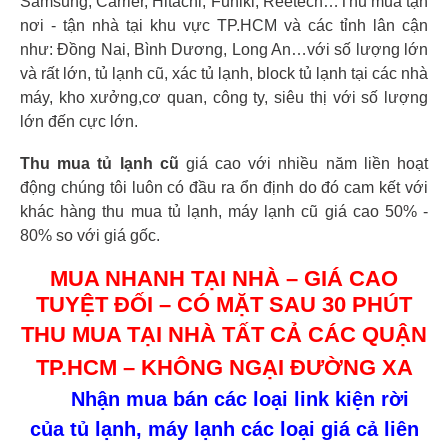
Samsung, Carrier, Hitachi, Funiki, Reetech…Thu mua tận
nơi - tận nhà tại khu vực TP.HCM và các tỉnh lân cận
như: Đồng Nai, Bình Dương, Long An…với số lượng lớn
và rất lớn, tủ lạnh cũ, xác tủ lạnh, block tủ lạnh tại các nhà
máy, kho xưởng,cơ quan, công ty, siêu thị với số lượng
lớn đến cực lớn.
Thu mua tủ lạnh cũ
giá cao với nhiều năm liền hoạt
động chúng tôi luôn có đầu ra ổn định do đó cam kết với
khác hàng thu mua tủ lạnh, máy lạnh cũ giá cao 50% -
80% so với giá gốc.
MUA NHANH TẠI NHÀ – GIÁ CAO
TUYỆT ĐỐI – CÓ MẶT SAU 30 PHÚT
THU MUA TẠI NHÀ TẤT CẢ CÁC QUẬN
TP.HCM – KHÔNG NGẠI ĐƯỜNG XA
Nhận mua bán các loại link kiện rời
của tủ lạnh, máy lạnh các loại giá cả liên