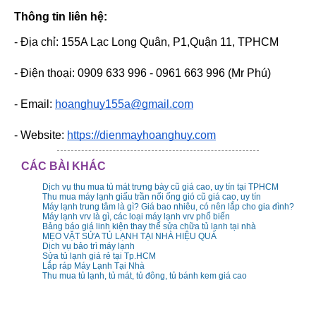
Thông tin liên hệ:
- Địa chỉ: 155A Lạc Long Quân, P1,Quận 11, TPHCM
- Điện thoại: 0909 633 996 - 0961 663 996 (Mr Phú)
- Email: 
hoanghuy155a@gmail.com
- Website: 
https://dienmayhoanghuy.com
CÁC BÀI KHÁC
Dịch vụ thu mua tủ mát trưng bày cũ giá cao, uy tín tại TPHCM
Thu mua máy lạnh giấu trần nối ống gió cũ giá cao, uy tín
Máy lạnh trung tâm là gì? Giá bao nhiêu, có nên lắp cho gia đình?
Máy lạnh vrv là gì, các loại máy lạnh vrv phổ biến
Bảng báo giá linh kiện thay thế sửa chữa tủ lạnh tại nhà
MẸO VẶT SỬA TỦ LẠNH TẠI NHÀ HIỆU QUẢ
Dịch vụ bảo trì máy lạnh
Sửa tủ lạnh giá rẻ tại Tp.HCM
Lắp ráp Máy Lạnh Tại Nhà
Thu mua tủ lạnh, tủ mát, tủ đông, tủ bánh kem giá cao