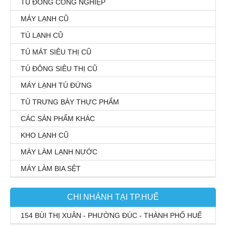
TỦ ĐÔNG CÔNG NGHIỆP
MÁY LẠNH CŨ
TỦ LẠNH CŨ
TỦ MÁT SIÊU THỊ CŨ
TỦ ĐÔNG SIÊU THỊ CŨ
MÁY LẠNH TỦ ĐỨNG
TỦ TRƯNG BÀY THỰC PHẨM
CÁC SẢN PHẨM KHÁC
KHO LẠNH CŨ
MÁY LÀM LẠNH NƯỚC
MÁY LÀM BIA SỆT
CHI NHÁNH TẠI TP.HUẾ
154 BÙI THỊ XUÂN - PHƯỜNG ĐÚC - THÀNH PHỐ HUẾ