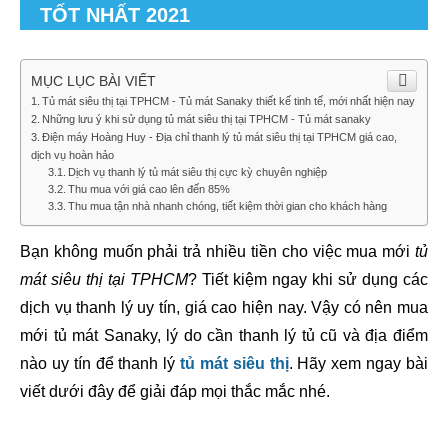
TỐT NHẤT 2021
MỤC LỤC BÀI VIẾT
Tủ mát siêu thị tại TPHCM - Tủ mát Sanaky thiết kế tinh tế, mới nhất hiện nay
Những lưu ý khi sử dụng tủ mát siêu thị tại TPHCM - Tủ mát sanaky
Điện máy Hoàng Huy - Địa chỉ thanh lý tủ mát siêu thị tại TPHCM giá cao,
dịch vụ hoàn hảo
Dịch vụ thanh lý tủ mát siêu thị cực kỳ chuyên nghiệp
Thu mua với giá cao lên đến 85%
Thu mua tận nhà nhanh chóng, tiết kiệm thời gian cho khách hàng
Bạn không muốn phải trả nhiều tiền cho việc mua mới 
tủ 
mát siêu thị tại TPHCM
? Tiết kiệm ngay khi sử dụng các 
dịch vụ thanh lý uy tín, giá cao hiện nay. Vậy có nên mua 
mới tủ mát Sanaky, lý do cần thanh lý tủ cũ và địa điểm 
nào uy tín để thanh lý 
tủ mát siêu thị
. Hãy xem ngay bài 
viết dưới đây để giải đáp mọi thắc mắc nhé.