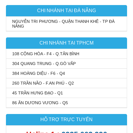
CHI NHÁNH TẠI ĐÀ NẴNG
NGUYỄN TRI PHƯƠNG - QUẬN THANH KHÊ - TP ĐÀ
NẴNG
CHI NHÁNH TẠI TPHCM
108 CỘNG HÒA - F4 - Q.TÂN BÌNH
304 QUANG TRUNG - Q.GÒ VẤP
384 HOÀNG DIỆU - F6 - Q4
260 TRẦN NÃO - F.AN PHÚ - Q2
45 TRẦN HƯNG ĐẠO - Q1
86 ĂN DƯƠNG VƯƠNG - Q5
HỖ TRỢ TRỰC TUYẾN