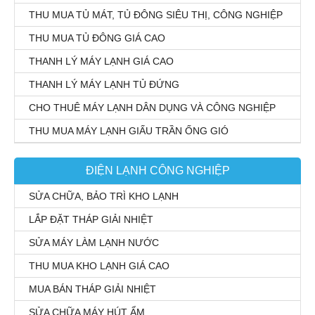
THU MUA TỦ MÁT, TỦ ĐÔNG SIÊU THỊ, CÔNG NGHIỆP
THU MUA TỦ ĐÔNG GIÁ CAO
THANH LÝ MÁY LẠNH GIÁ CAO
THANH LÝ MÁY LẠNH TỦ ĐỨNG
CHO THUÊ MÁY LẠNH DÂN DỤNG VÀ CÔNG NGHIỆP
THU MUA MÁY LẠNH GIẤU TRẦN ỐNG GIÓ
ĐIỆN LẠNH CÔNG NGHIỆP
SỬA CHỮA, BẢO TRÌ KHO LẠNH
LẮP ĐẶT THÁP GIẢI NHIỆT
SỬA MÁY LÀM LẠNH NƯỚC
THU MUA KHO LẠNH GIÁ CAO
MUA BÁN THÁP GIẢI NHIỆT
SỬA CHỮA MÁY HÚT ẨM