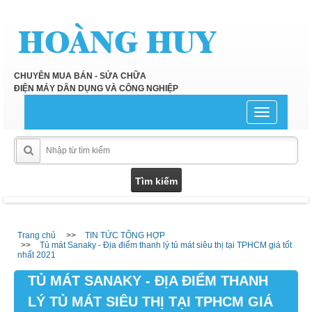
CHUYÊN MUA BÁN - SỬA CHỮA
ĐIỆN MÁY DÂN DỤNG VÀ CÔNG NGHIỆP
Toggle
navigation
Trang chủ
TIN TỨC TỔNG HỢP
Tủ mát Sanaky - Địa điểm thanh lý tủ mát siêu thị tại TPHCM giá tốt
nhất 2021
TỦ MÁT SANAKY - ĐỊA ĐIỂM THANH
LÝ TỦ MÁT SIÊU THỊ TẠI TPHCM GIÁ