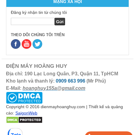
MẠNG XÃ HỘI
Đăng ký nhận tin từ chúng tôi
THEO DÕI CHÚNG TÔI TRÊN
ĐIỆN MÁY HOÀNG HUY
Địa chỉ: 190 Lạc Long Quân, P3, Quận 11, TpHCM
Kho lạnh và thanh lý:
0909 663 996
(Mr Phú)
E-Mail:
hoanghuy155a@gmail.com
Copyright © 2016 dienmayhoanghuy.com | Thiết kế và quảng
cáo:
SaigonWeb