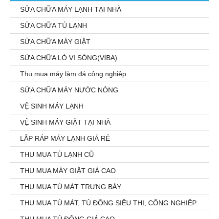
SỬA CHỮA MÁY LẠNH TẠI NHÀ
SỬA CHỮA TỦ LẠNH
SỬA CHỮA MÁY GIẶT
SỬA CHỮA LÒ VI SÓNG(VIBA)
Thu mua máy làm đá công nghiệp
SỬA CHỮA MÁY NƯỚC NÓNG
VỆ SINH MÁY LẠNH
VỆ SINH MÁY GIẶT TẠI NHÀ
LẮP RÁP MÁY LẠNH GIÁ RẺ
THU MUA TỦ LẠNH CŨ
THU MUA MÁY GIẶT GIÁ CAO
THU MUA TỦ MÁT TRƯNG BÀY
THU MUA TỦ MÁT, TỦ ĐÔNG SIÊU THỊ, CÔNG NGHIỆP