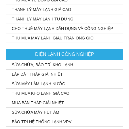
THU MUA TỦ ĐÔNG GIÁ CAO
THANH LÝ MÁY LẠNH GIÁ CAO
THANH LÝ MÁY LẠNH TỦ ĐỨNG
CHO THUÊ MÁY LẠNH DÂN DỤNG VÀ CÔNG NGHIỆP
THU MUA MÁY LẠNH GIẤU TRẦN ỐNG GIÓ
ĐIỆN LẠNH CÔNG NGHIỆP
SỬA CHỮA, BẢO TRÌ KHO LẠNH
LẮP ĐẶT THÁP GIẢI NHIỆT
SỬA MÁY LÀM LẠNH NƯỚC
THU MUA KHO LẠNH GIÁ CAO
MUA BÁN THÁP GIẢI NHIỆT
SỬA CHỮA MÁY HÚT ẨM
BẢO TRÌ HỆ THỐNG LẠNH VRV