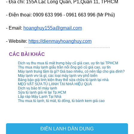
- Địa chỉ: 155A Lạc Long Quân, P1,Quận 11, TPHCM
- Điện thoại: 0909 633 996 - 0961 663 996 (Mr Phú)
- Email: 
hoanghuy155a@gmail.com
- Website: 
https://dienmayhoanghuy.com
CÁC BÀI KHÁC
Dịch vụ thu mua tủ mát trưng bày cũ giá cao, uy tín tại TPHCM
Thu mua máy lạnh giấu trần nối ống gió cũ giá cao, uy tín
Máy lạnh trung tâm là gì? Giá bao nhiêu, có nên lắp cho gia đình?
Máy lạnh vrv là gì, các loại máy lạnh vrv phổ biến
Bảng báo giá linh kiện thay thế sửa chữa tủ lạnh tại nhà
MẸO VẶT SỬA TỦ LẠNH TẠI NHÀ HIỆU QUẢ
Dịch vụ bảo trì máy lạnh
Sửa tủ lạnh giá rẻ tại Tp.HCM
Lắp ráp Máy Lạnh Tại Nhà
Thu mua tủ lạnh, tủ mát, tủ đông, tủ bánh kem giá cao
ĐIỆN LẠNH DÂN DỤNG