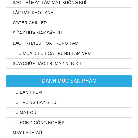
BẢO TRÌ MÁY LÀM MÁT KHÔNG KHÍ
LẮP RÁP KHO LẠNH
WATER CHILLER
SỬA CHỮA MÁY SẤY KHÍ
BẢO TRÌ ĐIỀU HÒA TRUNG TÂM
THU MUA ĐIỀU HÒA TRUNG TÂM VRV
SỬA CHỮA BẢO TRÌ MÁY NÉN KHÍ
DANH MỤC SẢN PHẨM
TỦ BÁNH KEM
TỦ TRƯNG BÀY SIÊU THỊ
TỦ MÁT CŨ
TỦ ĐÔNG CÔNG NGHIỆP
MÁY LẠNH CŨ