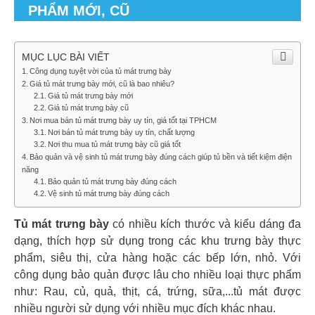
PHẨM MỚI, CŨ
MỤC LỤC BÀI VIẾT
Công dụng tuyệt vời của tủ mát trưng bày
Giá tủ mát trưng bày mới, cũ là bao nhiêu?
Giá tủ mát trưng bày mới
Giá tủ mát trưng bày cũ
Nơi mua bán tủ mát trưng bày uy tín, giá tốt tại TPHCM
Nơi bán tủ mát trưng bày uy tín, chất lượng
Nơi thu mua tủ mát trưng bày cũ giá tốt
Bảo quản và vệ sinh tủ mát trưng bày đúng cách giúp tủ bền và tiết kiệm điện
năng
Bảo quản tủ mát trưng bày đúng cách
Vệ sinh tủ mát trưng bày đúng cách
Tủ mát trưng bày
có nhiều kích thước và kiểu dáng đa
dạng, thích hợp sử dụng trong các khu trưng bày thực
phẩm, siêu thị, cửa hàng hoặc các bếp lớn, nhỏ. Với
công dụng bảo quản được lâu cho nhiều loại thực phẩm
như: Rau, củ, quả, thịt, cá, trứng, sữa,...tủ mát được
nhiều người sử dụng với nhiều mục đích khác nhau.