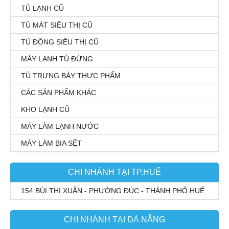
TỦ LẠNH CŨ
TỦ MÁT SIÊU THỊ CŨ
TỦ ĐÔNG SIÊU THỊ CŨ
MÁY LẠNH TỦ ĐỨNG
TỦ TRƯNG BÀY THỰC PHẨM
CÁC SẢN PHẨM KHÁC
KHO LẠNH CŨ
MÁY LÀM LẠNH NƯỚC
MÁY LÀM BIA SỆT
CHI NHÁNH TẠI TP.HUẾ
154 BÙI THỊ XUÂN - PHƯỜNG ĐÚC - THÀNH PHỐ HUẾ
CHI NHÁNH TẠI ĐÀ NẴNG