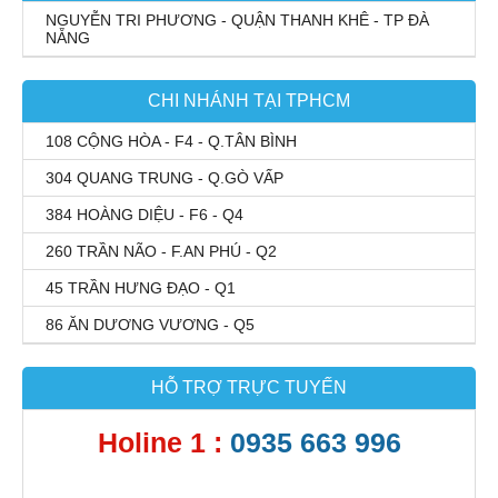
NGUYỄN TRI PHƯƠNG - QUẬN THANH KHÊ - TP ĐÀ
NẴNG
CHI NHÁNH TẠI TPHCM
108 CỘNG HÒA - F4 - Q.TÂN BÌNH
304 QUANG TRUNG - Q.GÒ VẤP
384 HOÀNG DIỆU - F6 - Q4
260 TRẦN NÃO - F.AN PHÚ - Q2
45 TRẦN HƯNG ĐẠO - Q1
86 ĂN DƯƠNG VƯƠNG - Q5
HỖ TRỢ TRỰC TUYẾN
Holine 1 :
0935 663 996