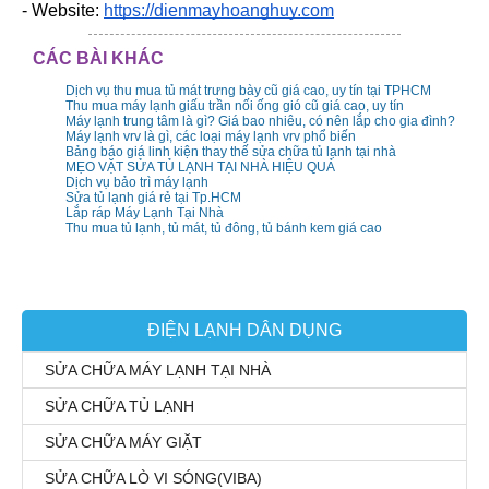
- Website: 
https://dienmayhoanghuy.com
CÁC BÀI KHÁC
Dịch vụ thu mua tủ mát trưng bày cũ giá cao, uy tín tại TPHCM
Thu mua máy lạnh giấu trần nối ống gió cũ giá cao, uy tín
Máy lạnh trung tâm là gì? Giá bao nhiêu, có nên lắp cho gia đình?
Máy lạnh vrv là gì, các loại máy lạnh vrv phổ biến
Bảng báo giá linh kiện thay thế sửa chữa tủ lạnh tại nhà
MẸO VẶT SỬA TỦ LẠNH TẠI NHÀ HIỆU QUẢ
Dịch vụ bảo trì máy lạnh
Sửa tủ lạnh giá rẻ tại Tp.HCM
Lắp ráp Máy Lạnh Tại Nhà
Thu mua tủ lạnh, tủ mát, tủ đông, tủ bánh kem giá cao
ĐIỆN LẠNH DÂN DỤNG
SỬA CHỮA MÁY LẠNH TẠI NHÀ
SỬA CHỮA TỦ LẠNH
SỬA CHỮA MÁY GIẶT
SỬA CHỮA LÒ VI SÓNG(VIBA)