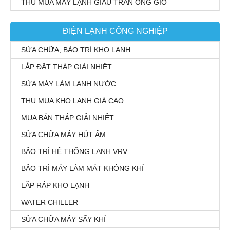
THU MUA MÁY LẠNH GIẤU TRẦN ỐNG GIÓ
ĐIỆN LẠNH CÔNG NGHIỆP
SỬA CHỮA, BẢO TRÌ KHO LẠNH
LẮP ĐẶT THÁP GIẢI NHIỆT
SỬA MÁY LÀM LẠNH NƯỚC
THU MUA KHO LẠNH GIÁ CAO
MUA BÁN THÁP GIẢI NHIỆT
SỬA CHỮA MÁY HÚT ẨM
BẢO TRÌ HỆ THỐNG LẠNH VRV
BẢO TRÌ MÁY LÀM MÁT KHÔNG KHÍ
LẮP RÁP KHO LẠNH
WATER CHILLER
SỬA CHỮA MÁY SẤY KHÍ