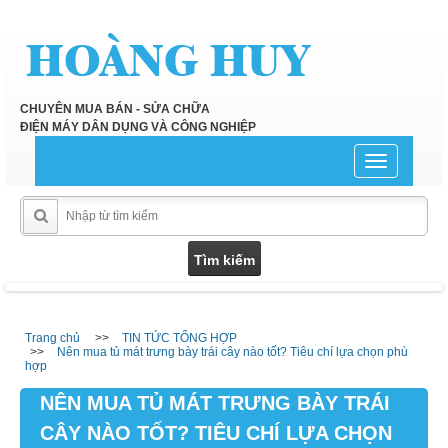
CHUYÊN MUA BÁN - SỬA CHỮA
ĐIỆN MÁY DÂN DỤNG VÀ CÔNG NGHIỆP
Toggle
navigation
Trang chủ
TIN TỨC TỔNG HỢP
Nên mua tủ mát trưng bày trái cây nào tốt? Tiêu chí lựa chọn phù
hợp
NÊN MUA TỦ MÁT TRƯNG BÀY TRÁI
CÂY NÀO TỐT? TIÊU CHÍ LỰA CHỌN