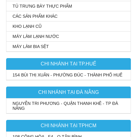
TỦ TRƯNG BÀY THỰC PHẨM
CÁC SẢN PHẨM KHÁC
KHO LẠNH CŨ
MÁY LÀM LẠNH NƯỚC
MÁY LÀM BIA SỆT
CHI NHÁNH TẠI TP.HUẾ
154 BÙI THỊ XUÂN - PHƯỜNG ĐÚC - THÀNH PHỐ HUẾ
CHI NHÁNH TẠI ĐÀ NẴNG
NGUYỄN TRI PHƯƠNG - QUẬN THANH KHÊ - TP ĐÀ
NẴNG
CHI NHÁNH TẠI TPHCM
108 CỘNG HÒA - F4 - Q.TÂN BÌNH