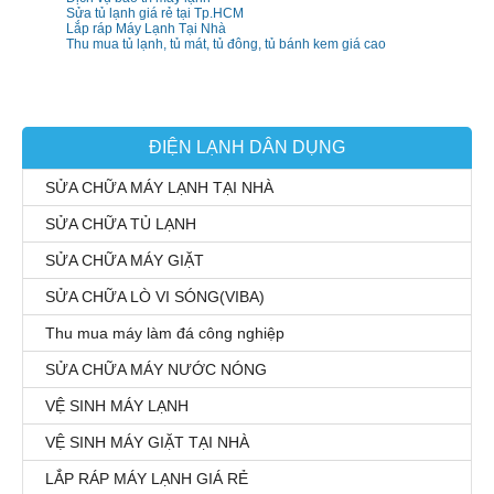
Sửa tủ lạnh giá rẻ tại Tp.HCM
Lắp ráp Máy Lạnh Tại Nhà
Thu mua tủ lạnh, tủ mát, tủ đông, tủ bánh kem giá cao
ĐIỆN LẠNH DÂN DỤNG
SỬA CHỮA MÁY LẠNH TẠI NHÀ
SỬA CHỮA TỦ LẠNH
SỬA CHỮA MÁY GIẶT
SỬA CHỮA LÒ VI SÓNG(VIBA)
Thu mua máy làm đá công nghiệp
SỬA CHỮA MÁY NƯỚC NÓNG
VỆ SINH MÁY LẠNH
VỆ SINH MÁY GIẶT TẠI NHÀ
LẮP RÁP MÁY LẠNH GIÁ RẺ