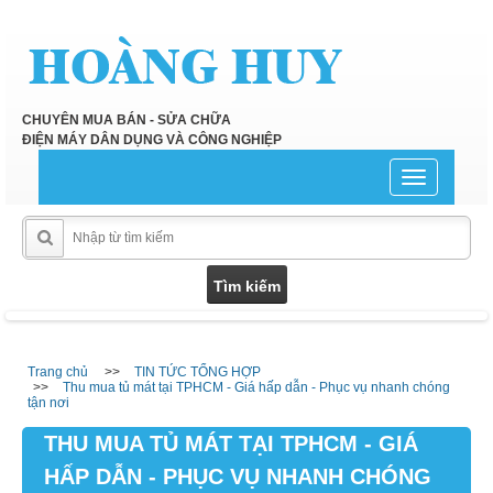
CHUYÊN MUA BÁN - SỬA CHỮA
ĐIỆN MÁY DÂN DỤNG VÀ CÔNG NGHIỆP
Toggle
navigation
Trang chủ
TIN TỨC TỔNG HỢP
Thu mua tủ mát tại TPHCM - Giá hấp dẫn - Phục vụ nhanh chóng
tận nơi
THU MUA TỦ MÁT TẠI TPHCM - GIÁ
HẤP DẪN - PHỤC VỤ NHANH CHÓNG