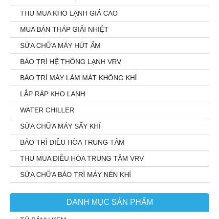
THU MUA KHO LẠNH GIÁ CAO
MUA BÁN THÁP GIẢI NHIỆT
SỬA CHỮA MÁY HÚT ẨM
BẢO TRÌ HỆ THỐNG LẠNH VRV
BẢO TRÌ MÁY LÀM MÁT KHÔNG KHÍ
LẮP RÁP KHO LẠNH
WATER CHILLER
SỬA CHỮA MÁY SẤY KHÍ
BẢO TRÌ ĐIỀU HÒA TRUNG TÂM
THU MUA ĐIỀU HÒA TRUNG TÂM VRV
SỬA CHỮA BẢO TRÌ MÁY NÉN KHÍ
DANH MỤC SẢN PHẨM