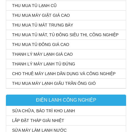
THU MUA TỦ LẠNH CŨ
THU MUA MÁY GIẶT GIÁ CAO
THU MUA TỦ MÁT TRƯNG BÀY
THU MUA TỦ MÁT, TỦ ĐÔNG SIÊU THỊ, CÔNG NGHIỆP
THU MUA TỦ ĐÔNG GIÁ CAO
THANH LÝ MÁY LẠNH GIÁ CAO
THANH LÝ MÁY LẠNH TỦ ĐỨNG
CHO THUÊ MÁY LẠNH DÂN DỤNG VÀ CÔNG NGHIỆP
THU MUA MÁY LẠNH GIẤU TRẦN ỐNG GIÓ
ĐIỆN LẠNH CÔNG NGHIỆP
SỬA CHỮA, BẢO TRÌ KHO LẠNH
LẮP ĐẶT THÁP GIẢI NHIỆT
SỬA MÁY LÀM LẠNH NƯỚC