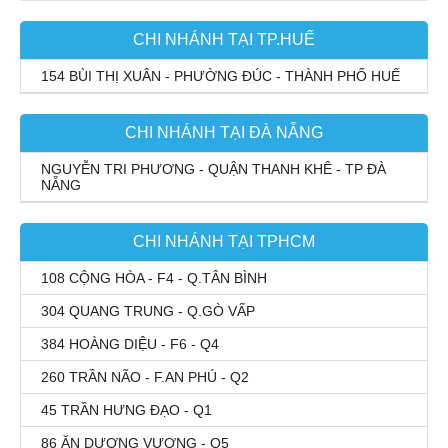
CHI NHÁNH TẠI TP.HUẾ
154 BÙI THỊ XUÂN - PHƯỜNG ĐÚC - THÀNH PHỐ HUẾ
CHI NHÁNH TẠI ĐÀ NẴNG
NGUYỄN TRI PHƯƠNG - QUẬN THANH KHÊ - TP ĐÀ
NẴNG
CHI NHÁNH TẠI TPHCM
108 CỘNG HÒA - F4 - Q.TÂN BÌNH
304 QUANG TRUNG - Q.GÒ VẤP
384 HOÀNG DIỆU - F6 - Q4
260 TRẦN NÃO - F.AN PHÚ - Q2
45 TRẦN HƯNG ĐẠO - Q1
86 ĂN DƯƠNG VƯƠNG - Q5