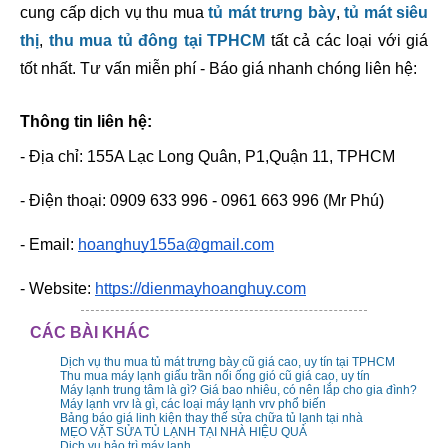
cung cấp dịch vụ thu mua 
tủ mát trưng bày
, 
tủ mát siêu 
thị
, 
thu mua tủ đông tại TPHCM
 tất cả các loại với giá 
tốt nhất. Tư vấn miễn phí - Báo giá nhanh chóng liên hệ:
Thông tin liên hệ:
- Địa chỉ: 155A Lạc Long Quân, P1,Quận 11, TPHCM
- Điện thoại: 0909 633 996 - 0961 663 996 (Mr Phú)
- Email: 
hoanghuy155a@gmail.com
- Website: 
https://dienmayhoanghuy.com
CÁC BÀI KHÁC
Dịch vụ thu mua tủ mát trưng bày cũ giá cao, uy tín tại TPHCM
Thu mua máy lạnh giấu trần nối ống gió cũ giá cao, uy tín
Máy lạnh trung tâm là gì? Giá bao nhiêu, có nên lắp cho gia đình?
Máy lạnh vrv là gì, các loại máy lạnh vrv phổ biến
Bảng báo giá linh kiện thay thế sửa chữa tủ lạnh tại nhà
MẸO VẶT SỬA TỦ LẠNH TẠI NHÀ HIỆU QUẢ
Dịch vụ bảo trì máy lạnh